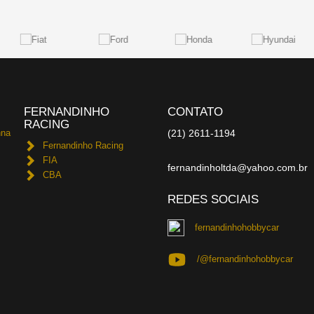
FERNANDINHO
CONTATO
RACING
nna
(21) 2611-1194
Fernandinho Racing
FIA
fernandinholtda@yahoo.com.br
CBA
REDES SOCIAIS
fernandinhohobbycar
/@fernandinhohobbycar