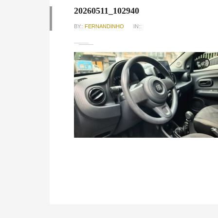
20260511_102940
BY::
FERNANDINHO
IN::