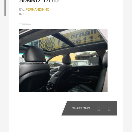
20260612_171712
BY::
FERNANDINHO
IN::
SHARE THIS