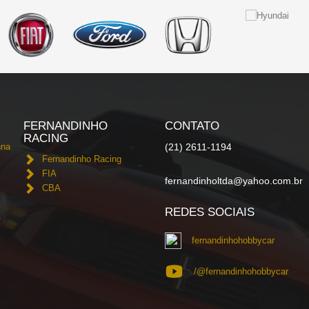
FERNANDINHO
CONTATO
RACING
nna
(21) 2611-1194
Fernandinho Racing
FIA
fernandinholtda@yahoo.com.br
CBA
REDES SOCIAIS
fernandinhohobbycar
/@fernandinhohobbycar