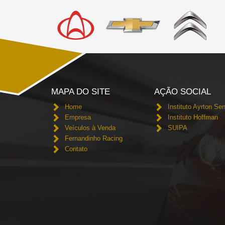
MAPA DO SITE
AÇÃO SOCIAL
Home
Instituto Ayrton Se
Empresa
Instituto Hoffman
Veículos à Venda
SUIPA
Fernandinho Racing
Contato