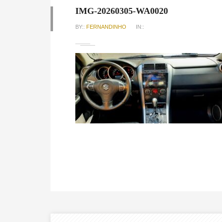
IMG-20260305-WA0020
BY::
FERNANDINHO
IN::