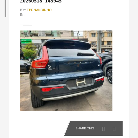
20260518_145945
BY::
FERNANDINHO
IN::
SHARE THIS