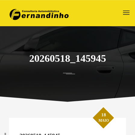
20260518_145945
18
MAIO