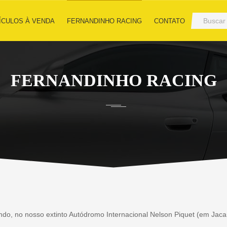
ÍCULOS À VENDA
FERNANDINHO RACING
CONTATO
FERNANDINHO RACING
ndo, no nosso extinto Autódromo Internacional Nelson Piquet (em J