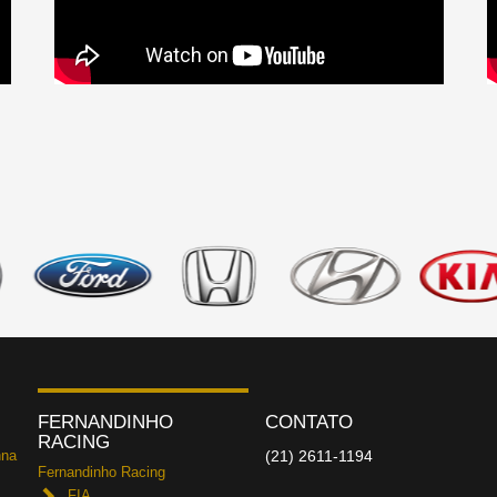
FERNANDINHO
CONTATO
RACING
nna
(21) 2611-1194
Fernandinho Racing
FIA