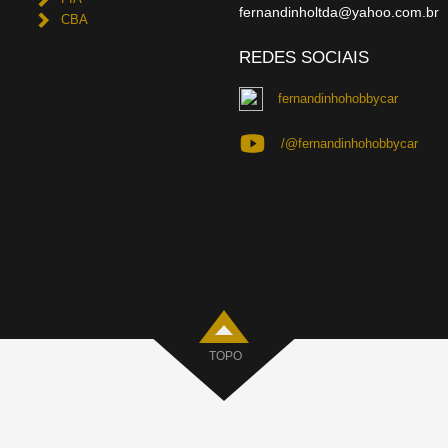
fernandinholtda@yahoo.com.br
CBA
REDES SOCIAIS
fernandinhohobbycar
/@fernandinhohobbycar
TOPO