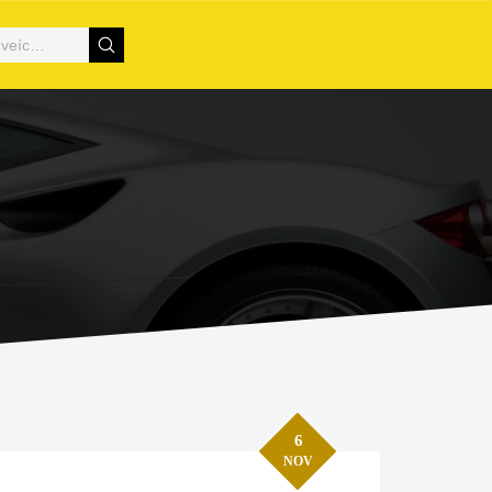
6
NOV