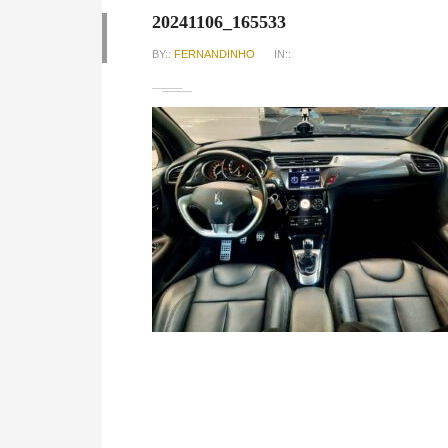
20241106_165533
BY::
FERNANDINHO
IN::