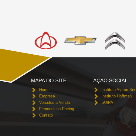
MAPA DO SITE
AÇÃO SOCIAL
Home
Instituto Ayrton Se
Empresa
Instituto Hoffman
Veículos à Venda
SUIPA
Fernandinho Racing
Contato