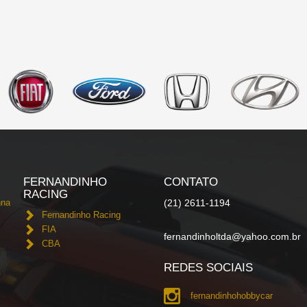
FERNANDINHO
CONTATO
RACING
nna
(21) 2611-1194
Fernandinho Racing
FIA
fernandinholtda@yahoo.com.br
CBA
REDES SOCIAIS
fernandinhohobbycar