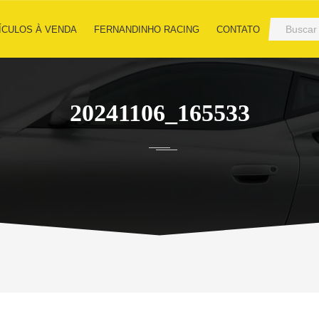
ÍCULOS À VENDA
FERNANDINHO RACING
CONTATO
20241106_165533