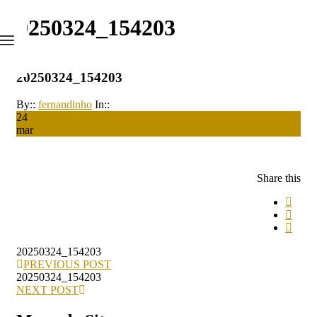
20250324_154203
20250324_154203
By::
fernandinho
In::
24
mar
Share this
20250324_154203
PREVIOUS POST
20250324_154203
NEXT POST