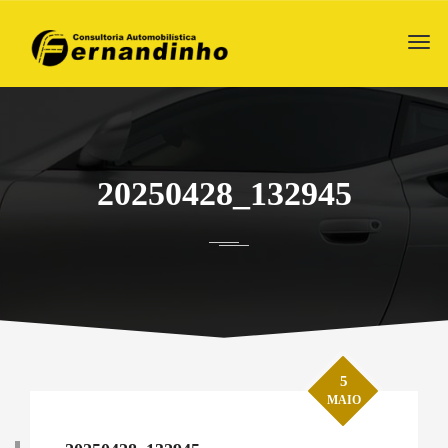
20250428_132945
5
MAIO