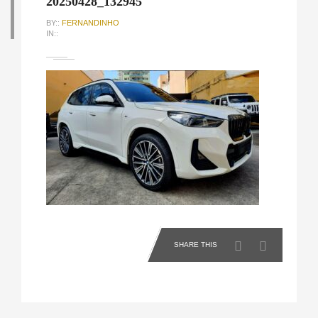
20250428_132945
BY::
FERNANDINHO
IN::
SHARE THIS