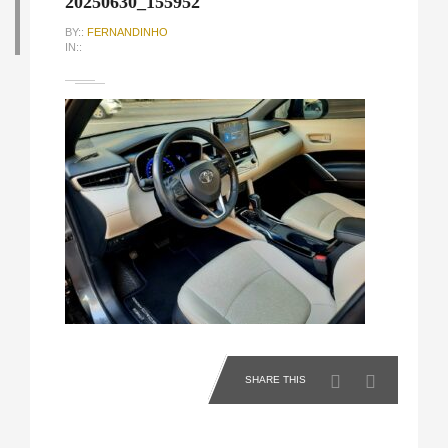
20250630_155952
BY::
FERNANDINHO
IN::
SHARE THIS