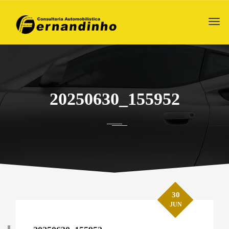
20250630_155952
30
JUN