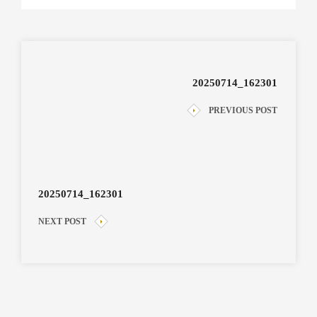
20250714_162301
PREVIOUS POST
20250714_162301
NEXT POST