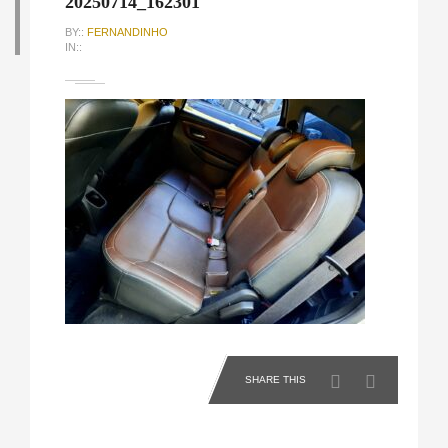
20250714_162301
BY::
FERNANDINHO
IN::
SHARE THIS