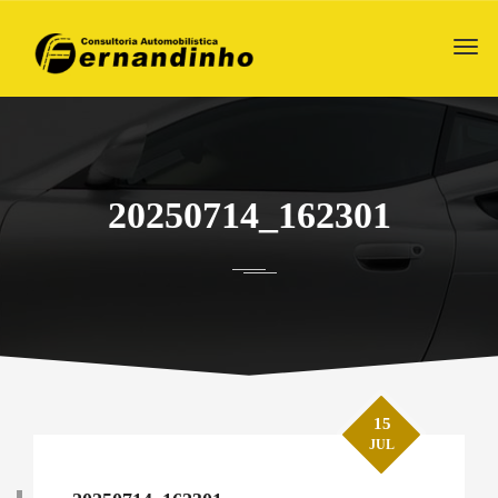
20250714_162301
15
JUL