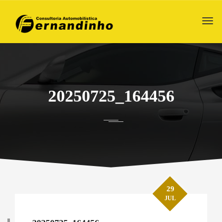
20250725_164456
29
JUL