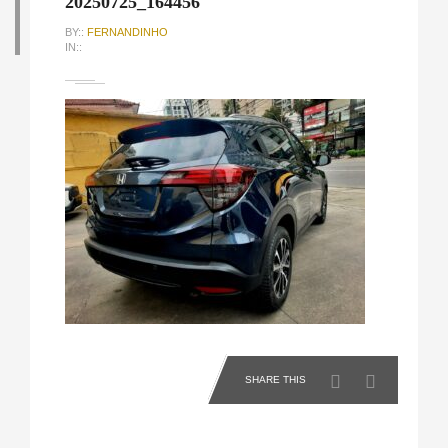
20250725_164456
BY::
FERNANDINHO
IN::
SHARE THIS