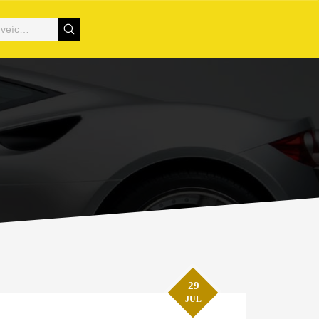
29
JUL