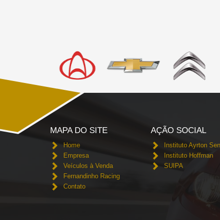
MAPA DO SITE
AÇÃO SOCIAL
Home
Instituto Ayrton Se
Empresa
Instituto Hoffman
Veículos à Venda
SUIPA
Fernandinho Racing
Contato