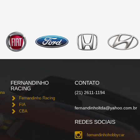
FERNANDINHO
CONTATO
RACING
nna
(21) 2611-1194
Fernandinho Racing
FIA
fernandinholtda@yahoo.com.br
CBA
REDES SOCIAIS
fernandinhohobbycar