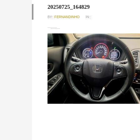
20250725_164829
BY::
FERNANDINHO
IN::