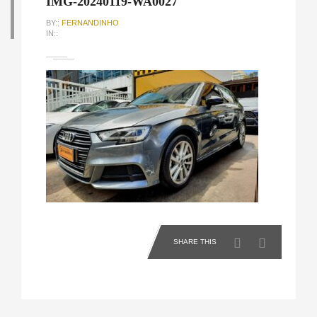
IMG-20240119-WA0027
BY::
FERNANDINHO
IN::
SHARE THIS