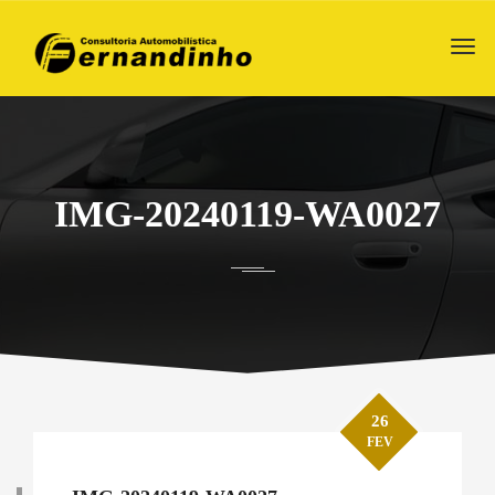
IMG-20240119-WA0027
26
FEV