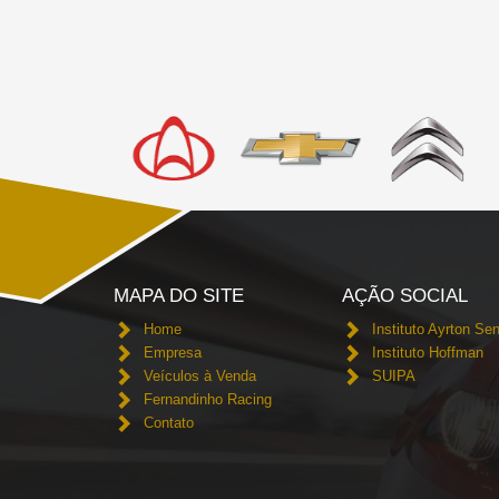
MAPA DO SITE
AÇÃO SOCIAL
Home
Instituto Ayrton Se
Empresa
Instituto Hoffman
Veículos à Venda
SUIPA
Fernandinho Racing
Contato