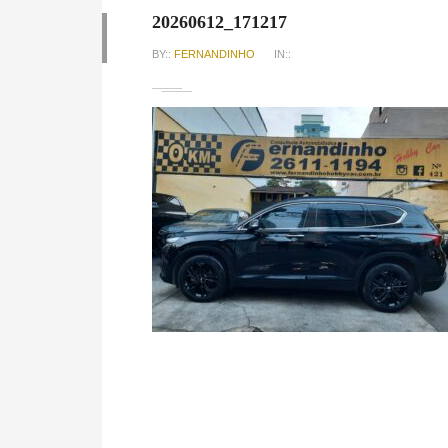
20260612_171217
BY::
FERNANDINHO
IN::