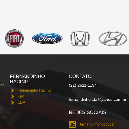
FERNANDINHO
CONTATO
RACING
nna
(21) 2611-1194
Fernandinho Racing
FIA
fernandinholtda@yahoo.com.br
CBA
REDES SOCIAIS
fernandinhohobbycar