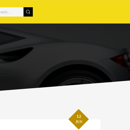
12
JUN