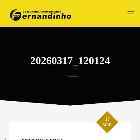
20260317_120124
17
MAR