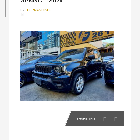
20260317_120124
BY::
FERNANDINHO
IN::
SHARE THIS