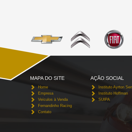
MAPA DO SITE
AÇÃO SOCIAL
Home
Instituto Ayrton Se
Empresa
Instituto Hoffman
Veículos à Venda
SUIPA
Fernandinho Racing
Contato