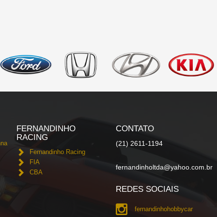
FERNANDINHO
CONTATO
RACING
nna
(21) 2611-1194
Fernandinho Racing
FIA
fernandinholtda@yahoo.com.br
CBA
REDES SOCIAIS
fernandinhohobbycar