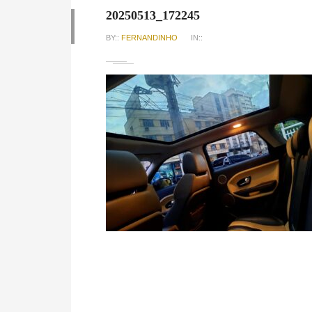
20250513_172245
BY::
FERNANDINHO
IN::