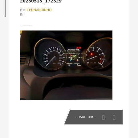
20250513_172329
BY::
FERNANDINHO
IN::
SHARE THIS