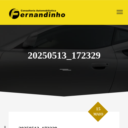
20250513_172329
15
MAIO