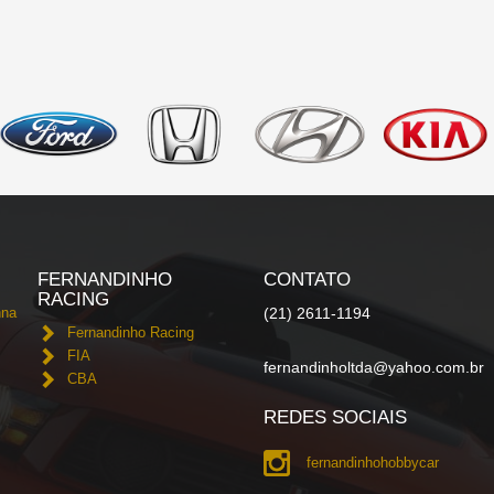
FERNANDINHO
CONTATO
RACING
nna
(21) 2611-1194
Fernandinho Racing
FIA
fernandinholtda@yahoo.com.br
CBA
REDES SOCIAIS
fernandinhohobbycar