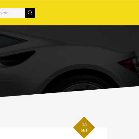
15
SET