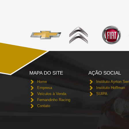
MAPA DO SITE
AÇÃO SOCIAL
Home
Instituto Ayrton Se
Empresa
Instituto Hoffman
Veículos à Venda
SUIPA
Fernandinho Racing
Contato