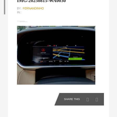
IMG-20250815-WA0030
BY::
FERNANDINHO
IN::
SHARE THIS