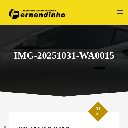
IMG-20251031-WA0015
31
OUT