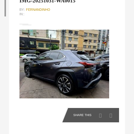
IMG-20251031-WA0015
BY::
FERNANDINHO
IN::
SHARE THIS