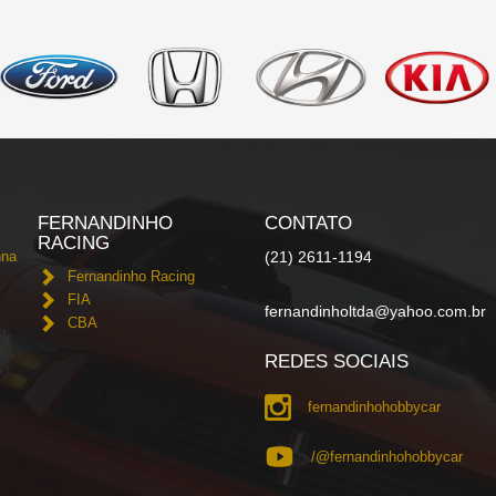
FERNANDINHO
CONTATO
RACING
nna
(21) 2611-1194
Fernandinho Racing
FIA
fernandinholtda@yahoo.com.br
CBA
REDES SOCIAIS
fernandinhohobbycar
/@fernandinhohobbycar