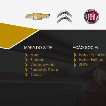
MAPA DO SITE
AÇÃO SOCIAL
Home
Instituto Ayrton Se
Empresa
Instituto Hoffman
Veículos à Venda
SUIPA
Fernandinho Racing
Contato