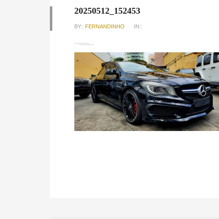
20250512_152453
BY::
FERNANDINHO
IN::