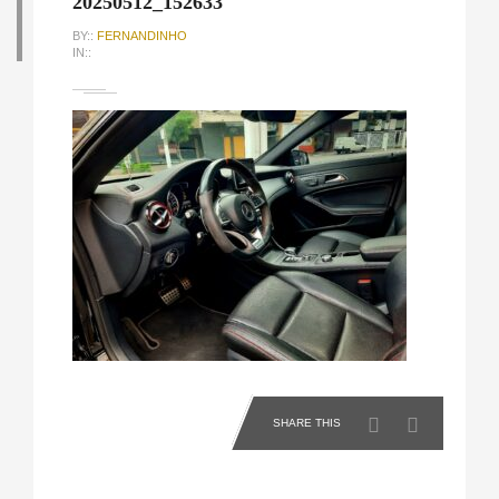
20250512_152633
BY::
FERNANDINHO
IN::
SHARE THIS