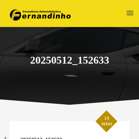
20250512_152633
13
MAIO