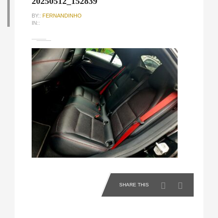
20250512_152839
BY::
FERNANDINHO
IN::
SHARE THIS