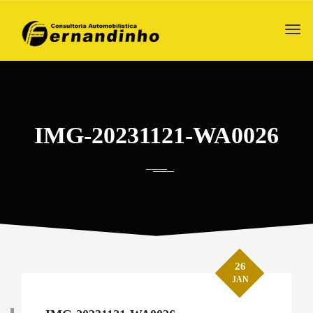
IMG-20231121-WA0026
26
JAN