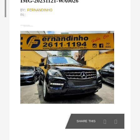
IMG-20231121-WA0026
BY::
FERNANDINHO
IN::
SHARE THIS