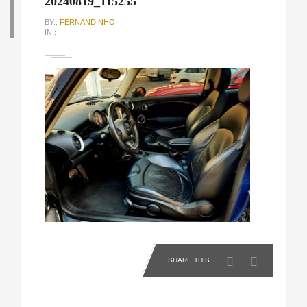
20240819_115255
BY::
FERNANDINHO
IN::
SHARE THIS