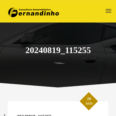
20240819_115255
26
AGO