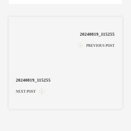
20240819_115255
PREVIOUS POST
20240819_115255
NEXT POST