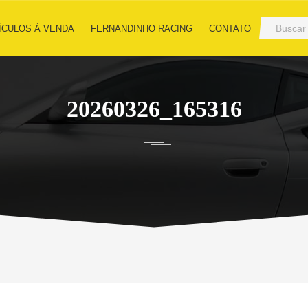
ÍCULOS À VENDA
FERNANDINHO RACING
CONTATO
20260326_165316