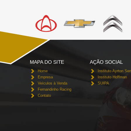
MAPA DO SITE
AÇÃO SOCIAL
Home
Instituto Ayrton Se
Empresa
Instituto Hoffman
Veículos à Venda
SUIPA
Fernandinho Racing
Contato