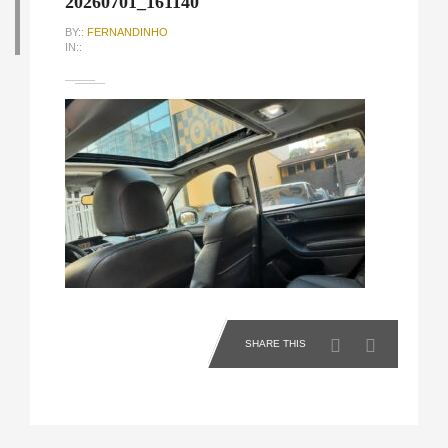
20260701_161140
BY::
FERNANDINHO
IN::
SHARE THIS