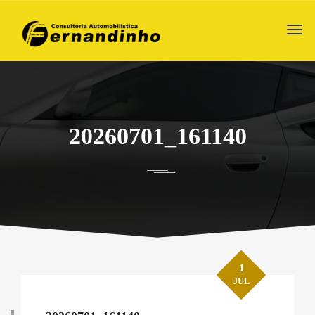
20260701_161140
1
JUL