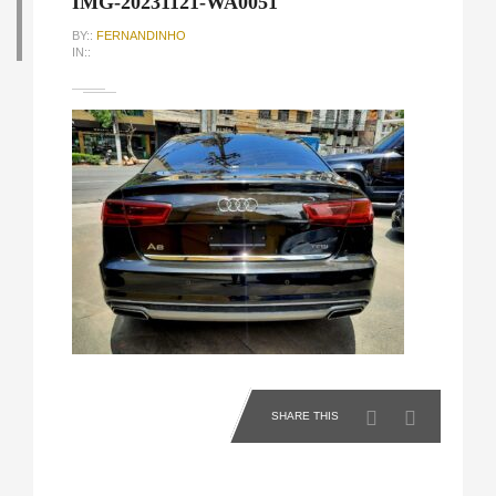
IMG-20231121-WA0051
BY::
FERNANDINHO
IN::
SHARE THIS