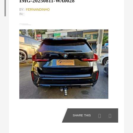
IMG-20250811-WA0028
BY::
FERNANDINHO
IN::
SHARE THIS