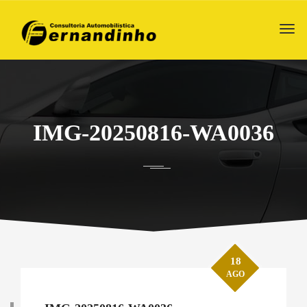
IMG-20250816-WA0036
18
AGO