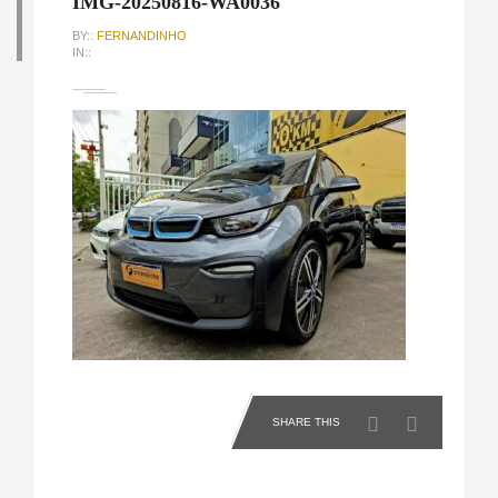
IMG-20250816-WA0036
BY::
FERNANDINHO
IN::
SHARE THIS