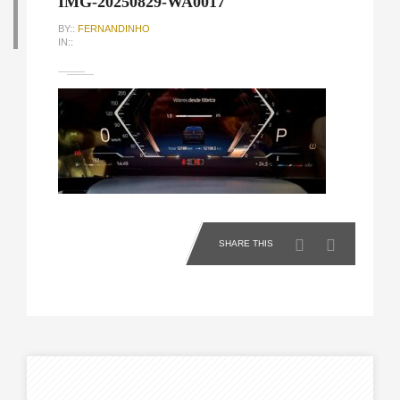
IMG-20250829-WA0017
BY::
FERNANDINHO
IN::
SHARE THIS