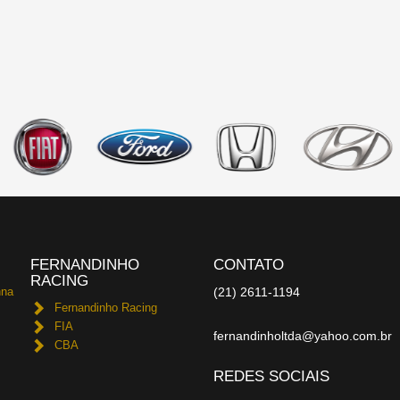
FERNANDINHO
CONTATO
RACING
nna
(21) 2611-1194
Fernandinho Racing
FIA
fernandinholtda@yahoo.com.br
CBA
REDES SOCIAIS