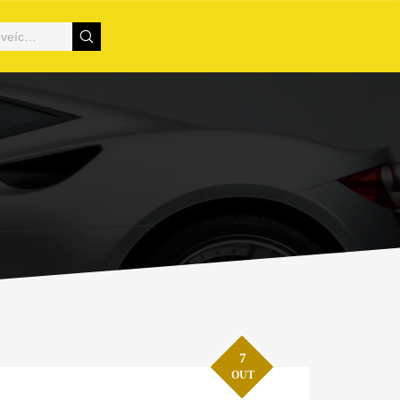
7
OUT