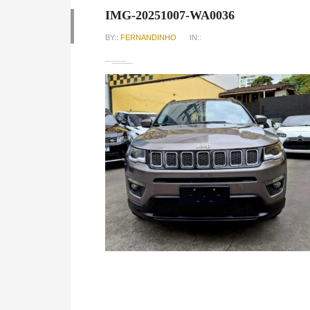
IMG-20251007-WA0036
BY::
FERNANDINHO
IN::